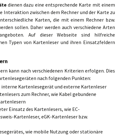
te
Zertifizierung von Personalausweis-Kartenlesegeräten
Kartenlesegeräte zur Nutzung von kontaktbehafteten 
Basis-Kartenlesegeräte für den Personalauswei
äte
dienen dazu eine entsprechende Karte mit einem
card-Readern)
Kartenleser zur Nutzung von Hybridkarten
Basis-Kartenlesegerät cyberJack RFID basis vo
ie Interaktion zwischen dem Rechner und der Karte zu
s-
Sorgfaltspflicht in Bezug auf den Personalausweis
unterschiedliche Karten, die mit einem Rechner bzw.
Hybridkarten
Basis-Kartenlesegerät HID global OMNIKEY 5321 
Sicherer Schutz der Ausweis-PIN
erden sollen. Daher werden auch verschiedene Arten
es-
Dual Interface Chipkarten
Basis-Kartenlesegerät ACS ACR1281U von ACS
ngeboten. Auf dieser Webseite sind hilfreiche
Ausschließlicher Einsatz von zertifizierten Kartenleser
zertifizierter eID-Client-Software
nen Typen von Kartenleser und ihren Einsatzfeldern
RFID – radio-frequency identification
Basis-Kartenlesegerät SDI 011 von Identive
r Online-
Einsatz des Personalausweises und Nutzung der eID-Fu
Basis-Kartenlesegerät SCL 011 von Identive
eSigns-Funktion nur in sicherer Umgebung
ern
Basis-Kartenlesegerät IDToken von KOBIL
Einsatz des Personalausweises nur bei sicheren und
vertrauenswürdigen Dienstanbietern
ern kann nach verschiedenen Kriterien erfolgen. Dies
Basis-Kartenlesegerät OBID myAXXESS basic vo
 Kartenlesegeräten nach folgenden Punkten:
Personalausweis nur bei Nutzung auf den Kartenleser 
Auflistung verschiedener Personalausweis-Kar
e interne Kartenlesegerät und externe Kartenleser
tenlesers zum Rechner, wie Kabel gebundene
Kartenlesern
er Einsatz des Kartenlesers, wie EC-
sweis-Kartenleser, eGK-Kartenleser bzw.
Lesegerätes, wie mobile Nutzung oder stationäre