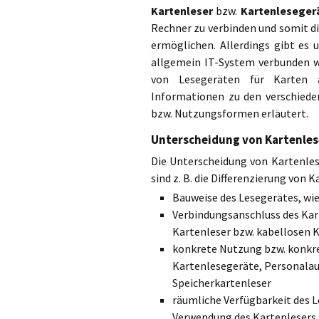
Mobile Kartenleser und stationäre Kartenlesegerä
Kartenlesegeräten
Kartenleser
bzw.
Kartenleseger
Einsatzbereich von Chipkartenlesegeräten (Smart
Rechner zu verbinden und somit d
Tipps für den sicheren Umgang mit Personalauswei
Kartenlesegeräten
ermöglichen. Allerdings gibt es 
allgemein IT-System verbunden w
Sichere Anzeige der Daten durch Personalausweis
Kartenlesegeräte
von Lesegeräten für Karten a
Informationen zu den verschiede
Maßnahmen zum Schutz für eine sichere Nutzung de
Ausweisfunktion per Kartenlesegerät
bzw. Nutzungsformen erläutert.
Unterscheidung von Kartenles
Die Unterscheidung von Kartenles
sind z. B. die Differenzierung von
Bauweise des Lesegerätes, wi
Verbindungsanschluss des Kar
Kartenleser bzw. kabellosen 
konkrete Nutzung bzw. konkret
Kartenlesegeräte, Personalau
Speicherkartenleser
räumliche Verfügbarkeit des 
Verwendung des Kartenlesers