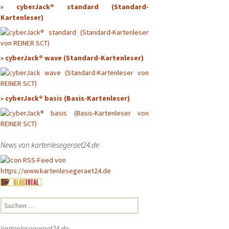
Karten
s
Lesegeräthersteller Gemalto
» cyberJack® standard (Standard-
Kartenleser)
n REINER SCT
Kartenlesegerätehersteller HID Global
V2 von HID Global
Lesegerätehersteller SCM Microsystems (Identiv)
Kartenleserhersteller Advanced Card Systems Ltd.
n bzw.
» cyberJack® wave (Standard-Kartenleser)
Kartenlesegerätehersteller ASK
nktion bzw.
Kartenleserhersteller BALTECH
» cyberJack® basis (Basis-Kartenleser)
Lesegerätehersteller ATHENA
n FEIG
legen
tenlesegeräten
News von kartenlesegeraet24.de
Suchen
nach:
kartenlesegeraet24.de