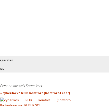
segeräten
weis
map
n REINER SCT
Kartenlesegeräthersteller REINER SCT
sweis
Kartenleserhersteller KOBIL
Personalausweis-Kartenleser
» cyberJack® RFID komfort (Komfort-Leser)
von REINER SCT
Lesegeräthersteller CHERRY
REINER SCT
Kartenleserhersteller FEIG ELECTRONIC